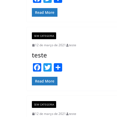
a
w
h
c
itt
ar
Read More
e
er
e
b
SEM CATEGORIA
o
12 de março de 2021
teste
o
teste
k
F
T
S
a
w
h
c
itt
ar
Read More
e
er
e
b
SEM CATEGORIA
o
12 de março de 2021
teste